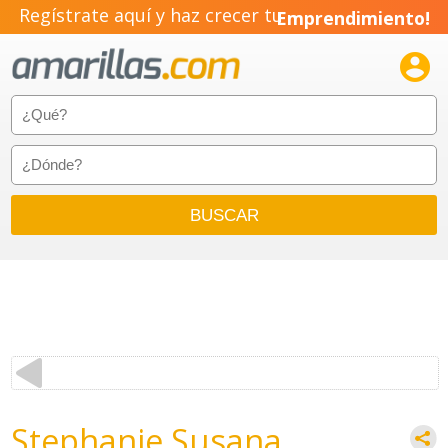
Regístrate aquí y haz crecer tu
Emprendimiento!

Stephanie Susana