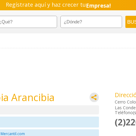
Regístrate aquí y haz crecer tu
Empresa!
Negocio!
Pyme!
Emprendimiento!
bia Arancibia
Direcci
Cerro Col
Las Condes
Teléfono(s
(2)2
 Mercantil.com