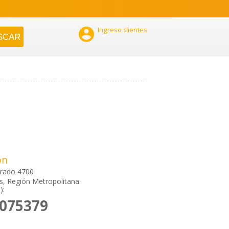

Ingreso clientes
ón
orado 4700
, Región Metropolitana
):
2075379