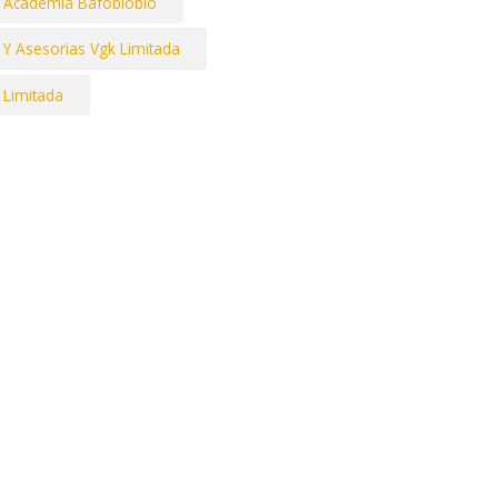
Academia Bafobiobio
 Y Asesorias Vgk Limitada
 Limitada