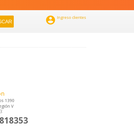

Ingreso clientes
ón
os 1390
egión V
):
2818353