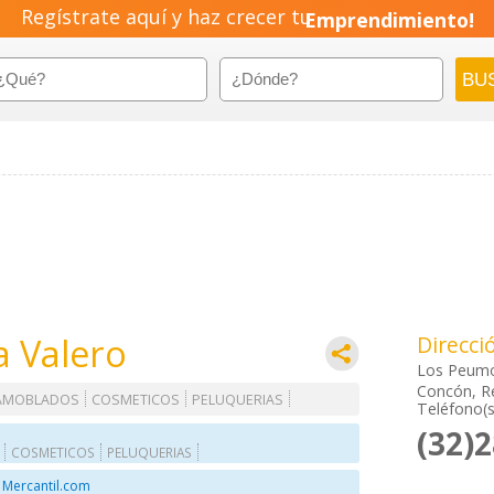
Regístrate aquí y haz crecer tu
Emprendimiento!
a Valero
Direcci
Los Peum
Concón, R
 AMOBLADOS
COSMETICOS
PELUQUERIAS
Teléfono(s
(32)
COSMETICOS
PELUQUERIAS
 Mercantil.com