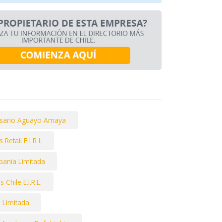
sario Aguayo Amaya
Retail E I R L
pania Limitada
Chile E.I.R.L.
o Limitada