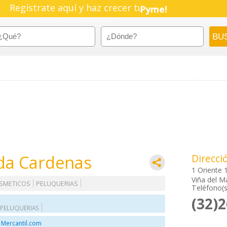
Regístrate aquí y haz crecer tu
Pyme!
Emprendimiento!
da Cardenas
Direcci
1 Oriente 
Viña del M
SMETICOS
PELUQUERIAS
Teléfono(s
(32)
PELUQUERIAS
 Mercantil.com