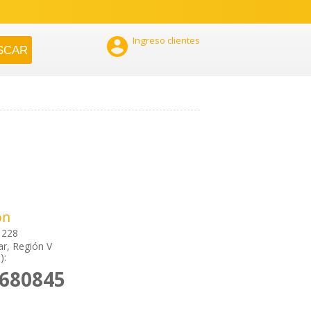

Ingreso clientes
ón
1228
ar, Región V
):
2680845