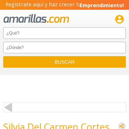
Regístrate aquí y haz crecer tu
Emprendimiento!

Silvia Del Carmen Cortes