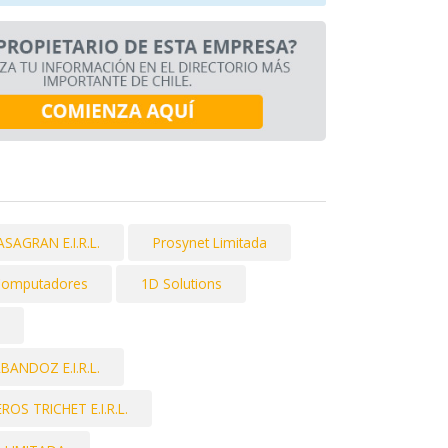
AGRAN E.I.R.L.
Prosynet Limitada
 Computadores
1D Solutions
ANDOZ E.I.R.L.
S TRICHET E.I.R.L.