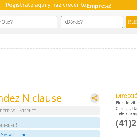
Regístrate aquí y haz crecer tu
Empresa!
Negocio!
Pyme!
Emprendimiento!
ndez Niclause
Direcci
Flor de Vil
Cañete, Re
FITERIAS
INTERNET
Teléfono(s
(41)
INTERNET
 Mercantil.com