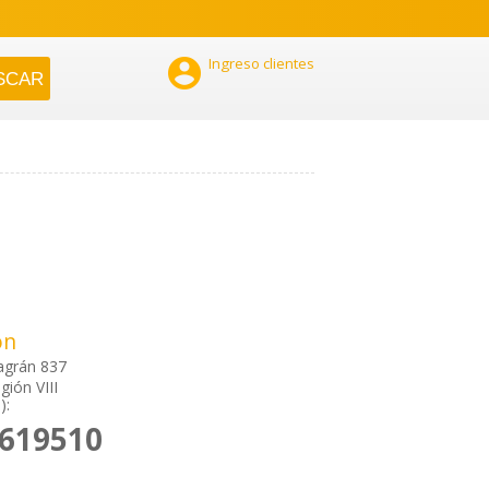

Ingreso clientes
ón
lagrán 837
gión VIII
):
2619510