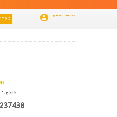

Ingreso clientes
ón
, Región V
):
2237438