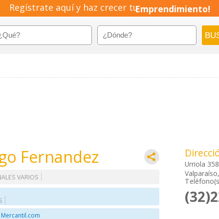
Regístrate aquí y haz crecer tu
Emprendimiento!
ago Fernandez
Direcci
Urriola 358
Valparaíso
NALES VARIOS
Teléfono(s
(32)
S
 Mercantil.com