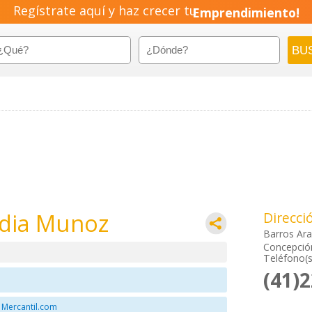
Regístrate aquí y haz crecer tu
Emprendimiento!
ndia Munoz
Direcci
Barros Ar
Concepción
Teléfono(s
(41)
 Mercantil.com