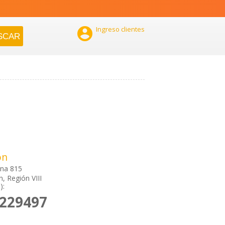

Ingreso clientes
ón
ana 815
, Región VIII
):
2229497