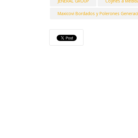
JENERAL GROUP
Cojines a Medid
Maxicovi Bordados y Polerones Generac