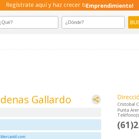
Regístrate aquí y haz crecer tu
Pyme!
Emprendimiento!
rdenas Gallardo
Direcci
Cristobal 
Punta Aren
Teléfono(s
(61)
 Mercantil.com