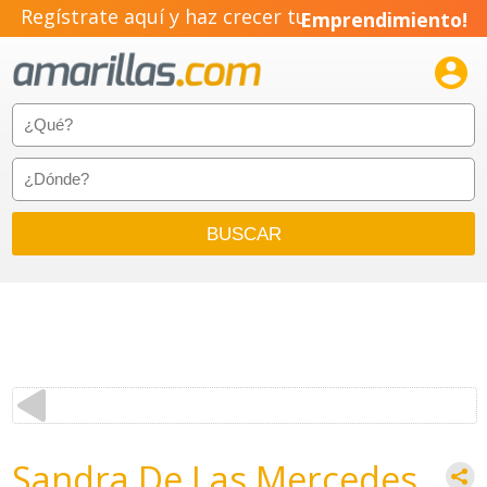
Regístrate aquí y haz crecer tu
Emprendimiento!

Sandra De Las Mercedes