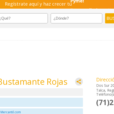
Regístrate aquí y haz crecer tu
Pyme!
Emprendimiento!
Bustamante Rojas
Direcci
Dos Sur 2
Talca, Regi
Teléfono(s
(71)
 Mercantil.com