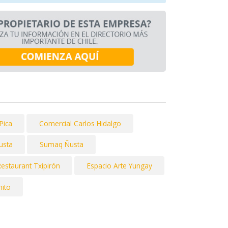
Pica
Comercial Carlos Hidalgo
usta
Sumaq Ñusta
Restaurant Txipirón
Espacio Arte Yungay
nito