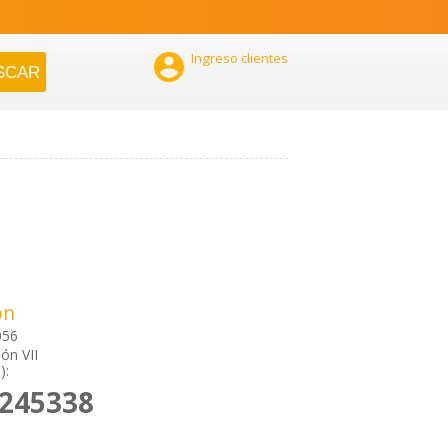

Ingreso clientes
ón
056
ón VII
):
2245338