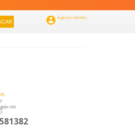

Ingreso clientes
ón
7
gión VIII
):
2581382