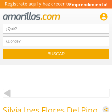
Regístrate aquí y haz crecer tu
Emprendimiento!

Silvia Ines Flores Del Pino