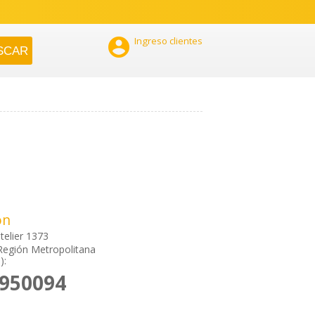

Ingreso clientes
ón
telier 1373
Región Metropolitana
):
6950094