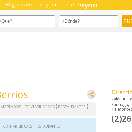
Regístrate aquí y haz crecer tu
Pyme!
Emprendimiento!
Berrios
Direcci
Valentin Le
Santiago, 
 AMOBLADOS
CONTABILIDADES
RESTAURANTES
Teléfono(s
(2)2
CONTABILIDADES
RESTAURANTES