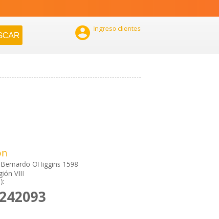

Ingreso clientes
ón
 Bernardo OHiggins 1598
gión VIII
):
2242093