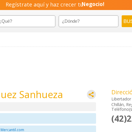
Regístrate aquí y haz crecer tu
Negocio!
Pyme!
Emprendimiento!
iquez Sanhueza
Direcci
Libertador
Chillán, Re
Teléfono(s
(42)
 Mercantil.com