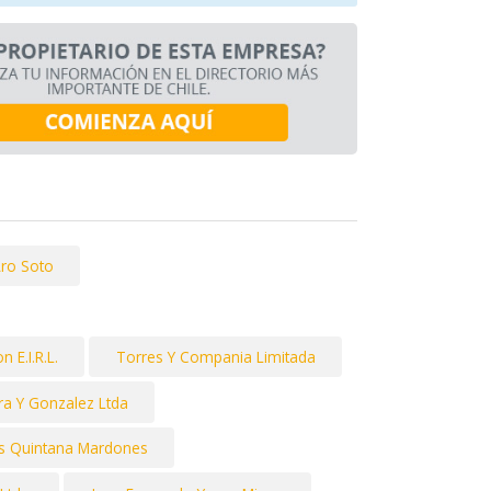
Aro Soto
 E.I.R.L.
Torres Y Compania Limitada
ra Y Gonzalez Ltda
es Quintana Mardones