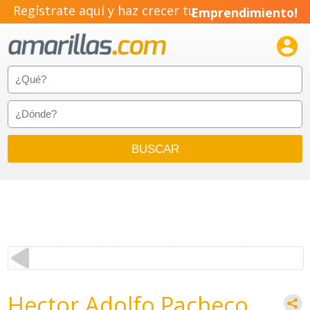
Regístrate aquí y haz crecer tu
Emprendimiento!

Hector Adolfo Pacheco