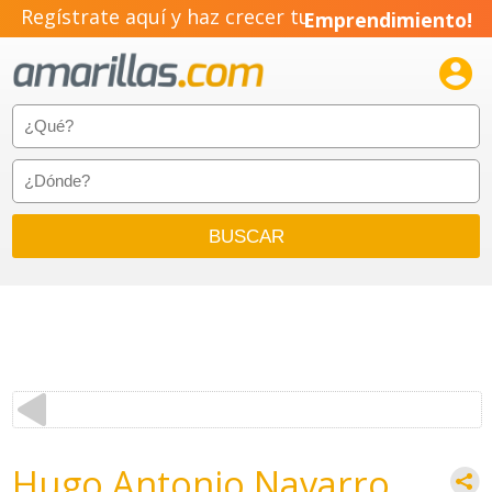
Regístrate aquí y haz crecer tu
Emprendimiento!

Hugo Antonio Navarro