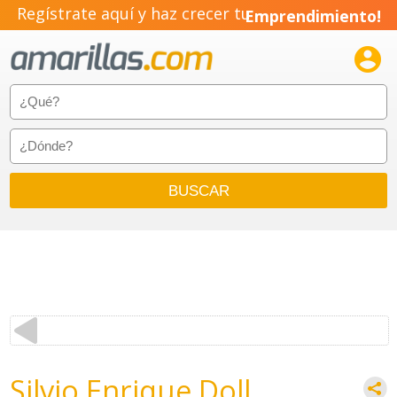
Regístrate aquí y haz crecer tu
Emprendimiento!

Silvio Enrique Doll