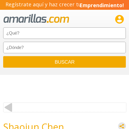
Regístrate aquí y haz crecer tu
Emprendimiento!

Shaojun Chen