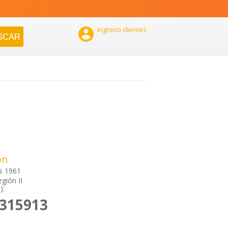

Ingreso clientes
ón
s 1961
gión II
):
2315913