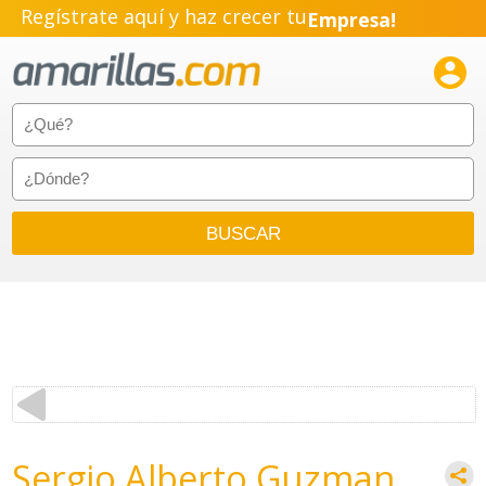
Regístrate aquí y haz crecer tu
Empresa!
Negocio!

Pyme!
Emprendimiento!
Sergio Alberto Guzman