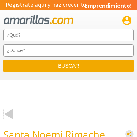
Regístrate aquí y haz crecer tu
Emprendimiento!

Santa Noemi Rimache