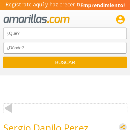
Regístrate aquí y haz crecer tu
Emprendimiento!

Sergio Danilo Perez