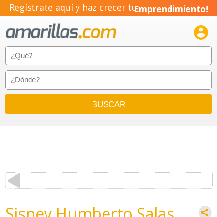
Regístrate aquí y haz crecer tu
Emprendimiento!

Sisney Humberto Salas