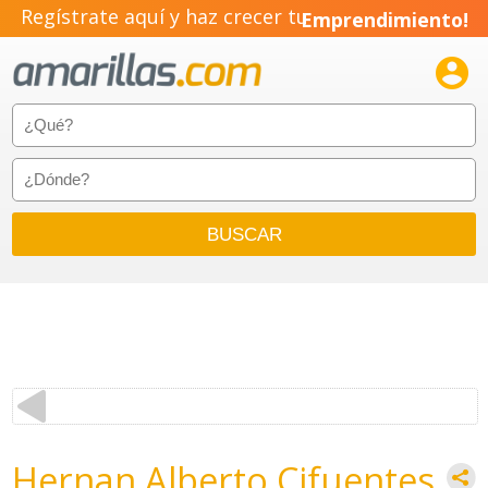
Regístrate aquí y haz crecer tu
Emprendimiento!

Hernan Alberto Cifuentes