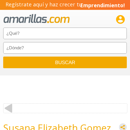
Regístrate aquí y haz crecer tu
Emprendimiento!

Susana Elizabeth Gomez