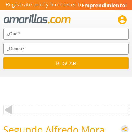
Regístrate aquí y haz crecer tu
Emprendimiento!

Segundo Alfredo Mora