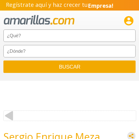
Regístrate aquí y haz crecer tu
Empresa!
Negocio!

Pyme!
Emprendimiento!
Sergio Enrique Meza