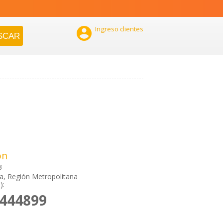

Ingreso clientes
ón
3
a, Región Metropolitana
):
6444899