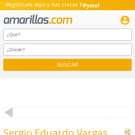
Regístrate aquí y haz crecer tu
Pyme!
Emprendimiento!

Sergio Eduardo Vargas