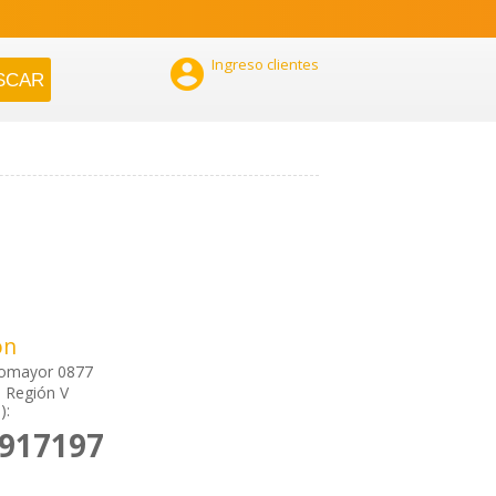

Ingreso clientes
ón
tomayor 0877
, Región V
):
2917197