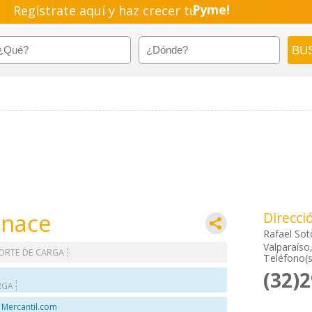
Regístrate aquí y haz crecer tu
Pyme!
Emprendimiento!
inace
Direcci
Rafael So
Valparaíso
ORTE DE CARGA
Teléfono(s
(32)
RGA
 Mercantil.com