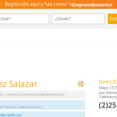
Regístrate aquí y haz crecer tu
Emprendimiento!
z Salazar
Direcci
Mayo 157
San Ramón
TA
OTRAS ACTIVIDADES EMPRESARIALES
Teléfono(s
(2)2
ACTIVIDADES EMPRESARIALES
 Mercantil.com