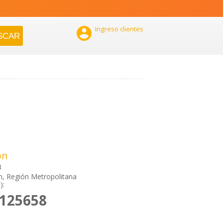

Ingreso clientes
ón
3
, Región Metropolitana
):
5125658