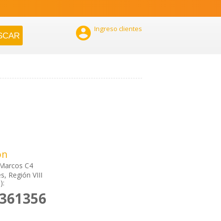

Ingreso clientes
ón
 Marcos C4
s, Región VIII
):
2361356