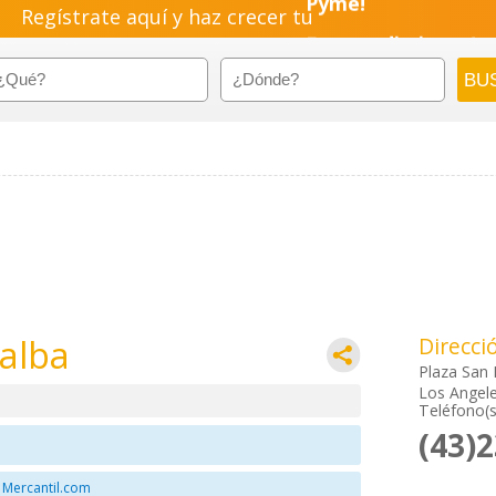
Regístrate aquí y haz crecer tu
Pyme!
Emprendimiento!
alba
Direcci
Plaza San
Los Angele
Teléfono(s
(43)
 Mercantil.com