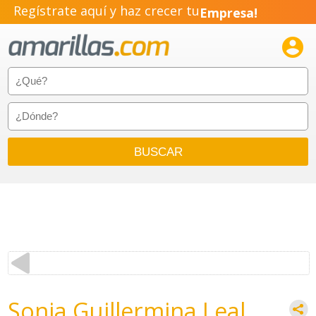
Regístrate aquí y haz crecer tu
Empresa!
Negocio!

Pyme!
Emprendimiento!
Sonia Guillermina Leal