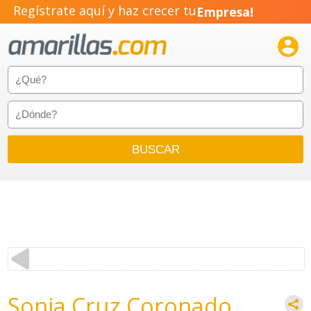
Regístrate aquí y haz crecer tu
Empresa!
Negocio!

Pyme!
Emprendimiento!
Sonia Cruz Coronado