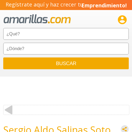
Regístrate aquí y haz crecer tu
Emprendimiento!

Sergio Aldo Salinas Soto