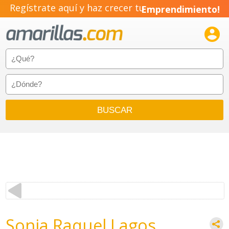
Regístrate aquí y haz crecer tu
Emprendimiento!

Sonia Raquel Lagos