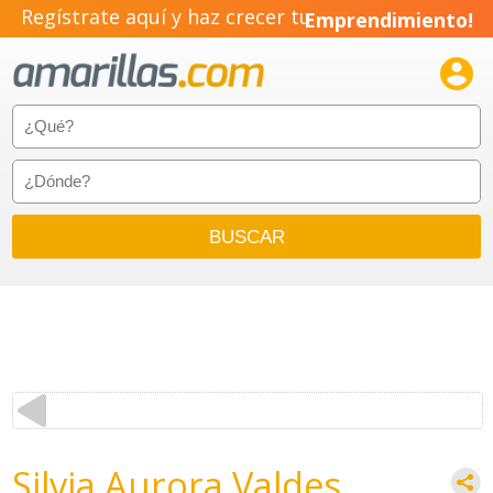
Regístrate aquí y haz crecer tu
Emprendimiento!

Silvia Aurora Valdes