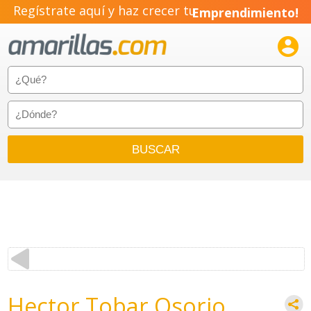
Regístrate aquí y haz crecer tu
Emprendimiento!

Hector Tobar Osorio