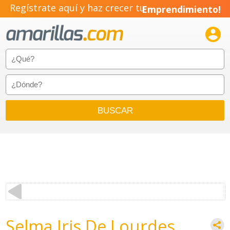
Regístrate aquí y haz crecer tu
Emprendimiento!

Selma Iris De Lourdes