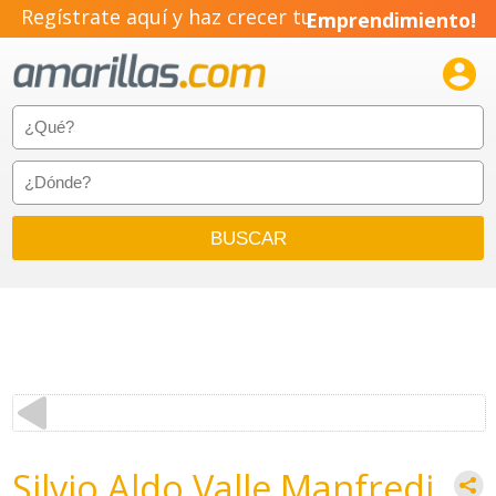
Regístrate aquí y haz crecer tu
Emprendimiento!

Silvio Aldo Valle Manfredi