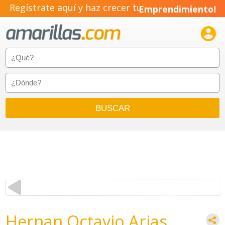
Regístrate aquí y haz crecer tu
Emprendimiento!

Hernan Octavio Arias