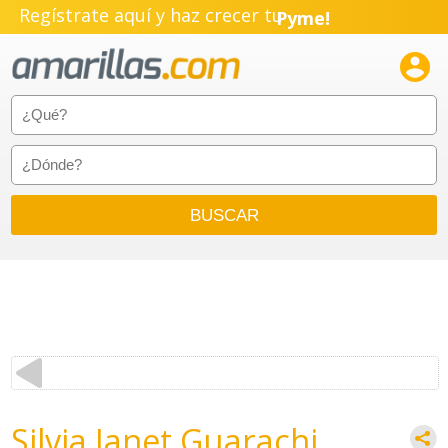
Regístrate aquí y haz crecer tu
Pyme!
Emprendimiento!

Silvia Janet Guarachi