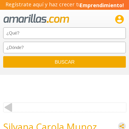
Regístrate aquí y haz crecer tu
Emprendimiento!

Silvana Carola Munoz