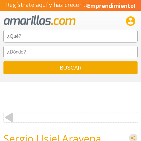
Regístrate aquí y haz crecer tu
Emprendimiento!

Sergio Usiel Aravena