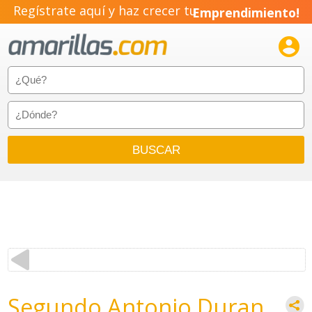
Regístrate aquí y haz crecer tu
Emprendimiento!

Segundo Antonio Duran