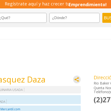
Regístrate aquí y haz crecer tu
Emprendimiento!
asquez Daza
Direcci
Rio Baker
Quinta Nor
UINARIA USADA
Teléfono(s
(2)2
SADA
 Mercantil.com