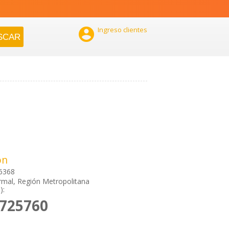

Ingreso clientes
ón
 6368
mal, Región Metropolitana
):
7725760