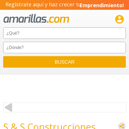
Regístrate aquí y haz crecer tu
Emprendimiento!

S & S Construcciones