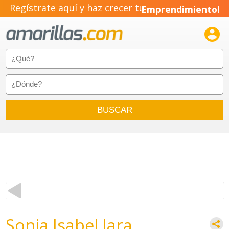
Regístrate aquí y haz crecer tu
Emprendimiento!

Sonia Isabel Jara