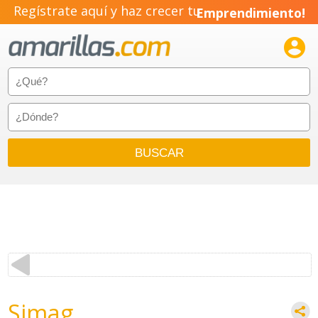
Regístrate aquí y haz crecer tu
Emprendimiento!

Simag